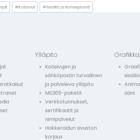
njat
#
Kotisivut
#
Sisältö ja konseptointi
t
Ylläpito
Grafiikka,
jat
Kotisivujen ja
Graafi
t
sähköpostin turvallinen
sisäll
ratkaisut
ja palveleva ylläpito
Animaa
stranet
MS365-paketit
ääni
edia
Verkkotunnukset,
kset
sertifikaatit ja
nimipalvelut
Hakkeroidun sivuston
korjaus