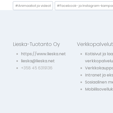
Avainsanat:
#
Animaatiot ja videot
#
Facebook- ja Instagram-kampa
Lieska-Tuotanto Oy
Verkkopalvelu
https://www.lieska.net
Kotisivut ja laa
lieska@lieska.net
verkkopalvelu
+358 45 6319136
Verkkokauppa
Intranet ja ek
Sosiaalinen m
Mobiilisovellu