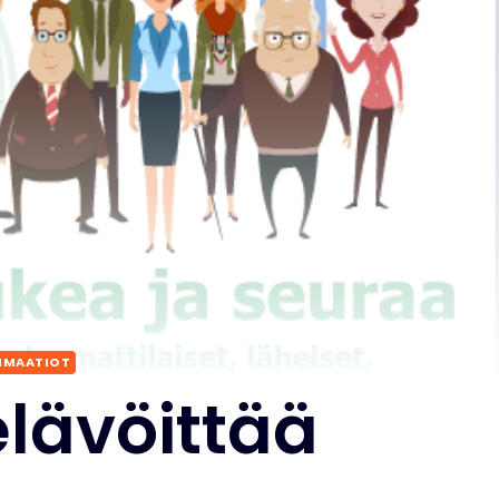
NIMAATIOT
elävöittää