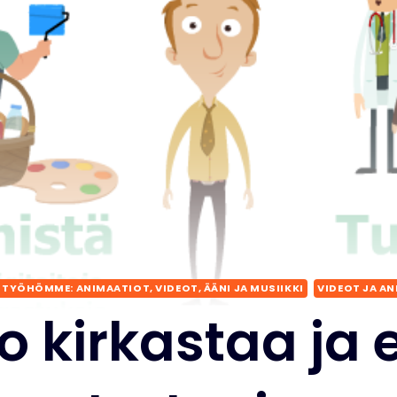
TYÖHÖMME: ANIMAATIOT, VIDEOT, ÄÄNI JA MUSIIKKI
VIDEOT JA A
 kirkastaa ja 