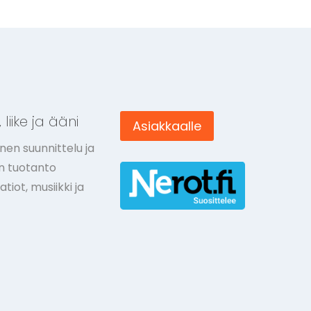
 liike ja ääni
Asiakkaalle
nen suunnittelu ja
ön tuotanto
tiot, musiikki ja