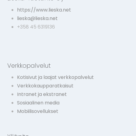
ti
https://www.lieska.net
v
lieska@lieska.net
e
+358 45 6319136
:
Verkkopalvelut
Kotisivut ja laajat verkkopalvelut
Verkkokaupparatkaisut
Intranet ja ekstranet
Sosiaalinen media
Mobiilisovellukset