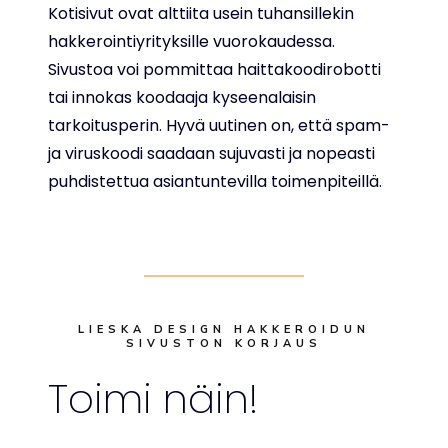
Kotisivut ovat alttiita usein tuhansillekin
hakkerointiyrityksille vuorokaudessa.
Sivustoa voi pommittaa haittakoodirobotti
tai innokas koodaaja kyseenalaisin
tarkoitusperin. Hyvä uutinen on, että spam-
ja viruskoodi saadaan sujuvasti ja nopeasti
puhdistettua asiantuntevilla toimenpiteillä.
LIESKA DESIGN HAKKEROIDUN
SIVUSTON KORJAUS
Toimi näin!