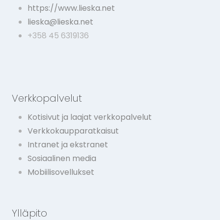
n
https://www.lieska.net
e
k
lieska@lieska.net
t
o
i
i
+358 45 6319136
s
r
s
a
ä
p
u
i
Verkkopalvelut
s
t
Kotisivut ja laajat verkkopalvelut
o
Verkkokaupparatkaisut
v
Intranet ja ekstranet
e
Sosiaalinen media
r
k
Mobiilisovellukset
o
s
s
Ylläpito
a