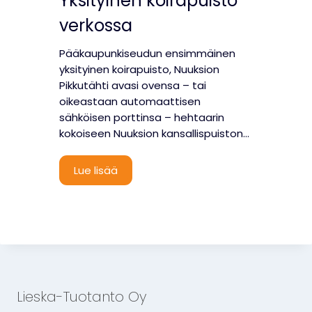
Yksityinen koirapuisto
o
o
verkossa
u
k
t
a
Pääkaupunkiseudun ensimmäinen
u
u
yksityinen koirapuisto, Nuuksion
s
p
Pikkutähti avasi ovensa – tai
p
a
oikeastaan automaattisen
a
s
sähköisen porttinsa – hehtaarin
l
t
kokoiseen Nuuksion kansallispuiston…
v
a
e
l
Y
Lue lisää
u
k
j
s
a
i
–
t
m
y
y
i
ö
n
Lieska-Tuotanto Oy
s
e
n