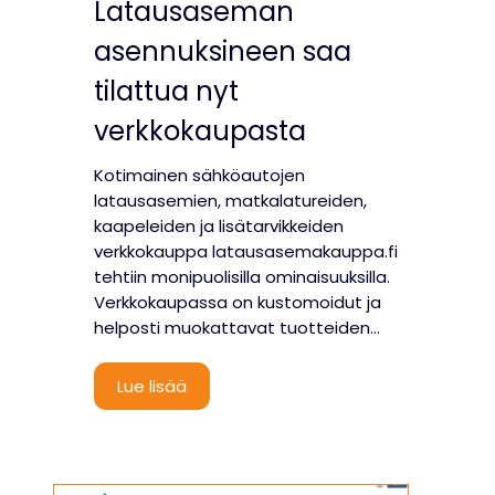
Latausaseman
asennuksineen saa
tilattua nyt
verkkokaupasta
Kotimainen sähköautojen
latausasemien, matkalatureiden,
kaapeleiden ja lisätarvikkeiden
verkkokauppa latausasemakauppa.fi
tehtiin monipuolisilla ominaisuuksilla.
Verkkokaupassa on kustomoidut ja
helposti muokattavat tuotteiden…
L
Lue lisää
a
t
a
u