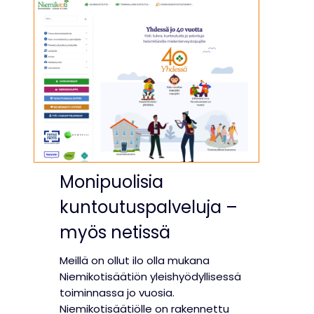
s
a
s
e
m
a
n
a
s
e
n
Monipuolisia
n
kuntoutuspalveluja –
u
k
myös netissä
s
i
Meillä on ollut ilo olla mukana
n
Niemikotisäätiön yleishyödyllisessä
e
toiminnassa jo vuosia.
e
Niemikotisäätiölle on rakennettu