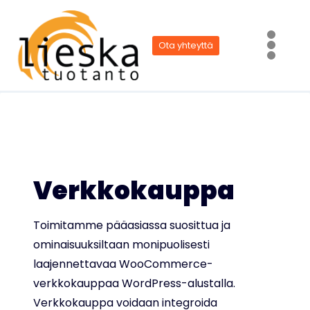
Siirry
sisältöön
Ota yhteyttä
Verkkokauppa
Toimitamme pääasiassa suosittua ja
ominaisuuksiltaan monipuolisesti
laajennettavaa WooCommerce-
verkkokauppaa WordPress-alustalla.
Verkkokauppa voidaan integroida