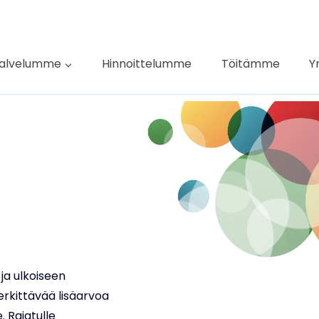
alvelumme
Hinnoittelumme
Töitämme
Y
 ja ulkoiseen
erkittävää lisäarvoa
. Rajatulle