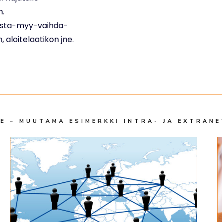
m.
n osta-myy-vaihda-
 aloitelaatikon jne.
 – MUUTAMA ESIMERKKI INTRA- JA EXTRAN