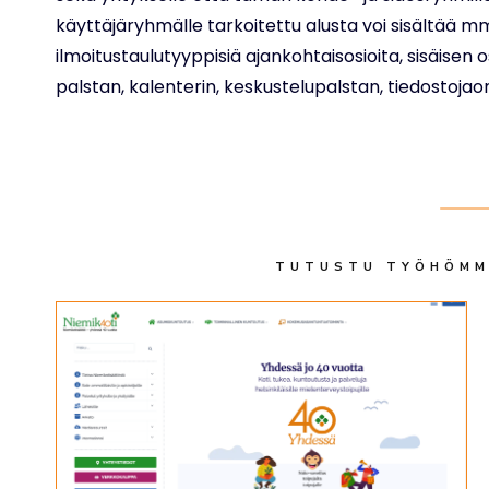
käyttäjäryhmälle tarkoitettu alusta voi sisältää m
ilmoitustaulutyyppisiä ajankohtaisosioita, sisäise
palstan, kalenterin, keskustelupalstan, tiedostojaon,
TUTUSTU TYÖHÖMME