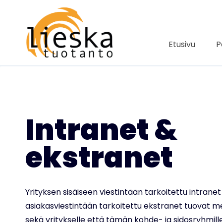
Siirry
sisältöön
Etusivu
P
Intranet &
ekstranet
Yrityksen sisäiseen viestintään tarkoitettu intranet
asiakasviestintään tarkoitettu ekstranet tuovat m
sekä yritykselle että tämän kohde- ja sidosryhmille