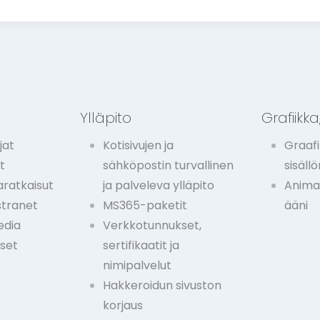
l
e
e
n
m
y
y
t
Ylläpito
Grafiikka,
j
ä
jat
Kotisivujen ja
Graafi
-
t
sähköpostin turvallinen
sisäll
j
ratkaisut
ja palveleva ylläpito
Animaa
a
stranet
MS365-paketit
ääni
a
s
edia
Verkkotunnukset,
i
kset
sertifikaatit ja
a
nimipalvelut
k
Hakkeroidun sivuston
a
korjaus
s