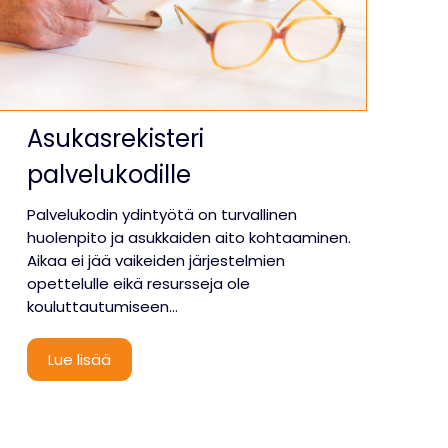
Asukasrekisteri
palvelukodille
Palvelukodin ydintyötä on turvallinen
huolenpito ja asukkaiden aito kohtaaminen.
Aikaa ei jää vaikeiden järjestelmien
opettelulle eikä resursseja ole
kouluttautumiseen…
A
Lue lisää
s
u
k