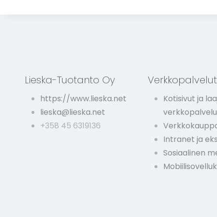
i
p
u
o
l
i
s
Lieska-Tuotanto Oy
Verkkopalvelu
i
a
https://www.lieska.net
Kotisivut ja laa
k
lieska@lieska.net
verkkopalvelu
u
+358 45 6319136
Verkkokauppa
n
Intranet ja ek
t
o
Sosiaalinen m
u
Mobiilisovellu
t
u
s
p