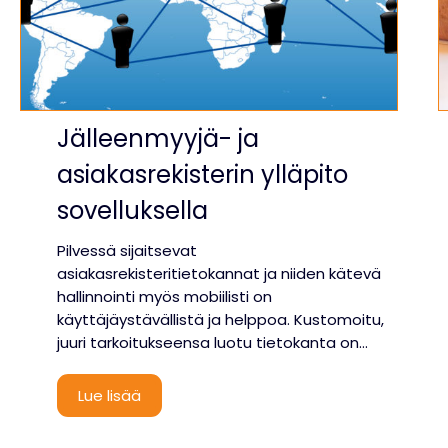
Jälleenmyyjä- ja
asiakasrekisterin ylläpito
sovelluksella
Pilvessä sijaitsevat
asiakasrekisteritietokannat ja niiden kätevä
hallinnointi myös mobiilisti on
käyttäjäystävällistä ja helppoa. Kustomoitu,
juuri tarkoitukseensa luotu tietokanta on…
J
Lue lisää
ä
l