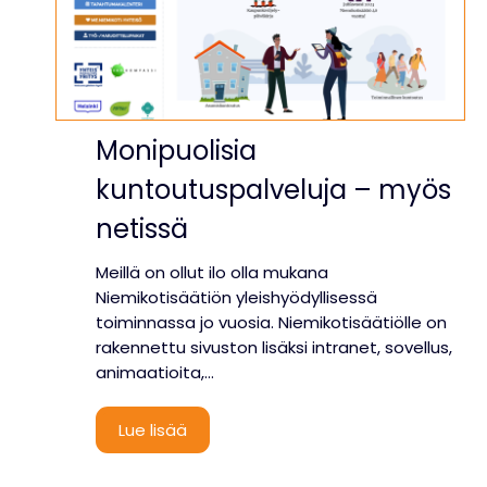
Monipuolisia
kuntoutuspalveluja – myös
netissä
Meillä on ollut ilo olla mukana
Niemikotisäätiön yleishyödyllisessä
toiminnassa jo vuosia. Niemikotisäätiölle on
rakennettu sivuston lisäksi intranet, sovellus,
animaatioita,…
M
Lue lisää
o
n