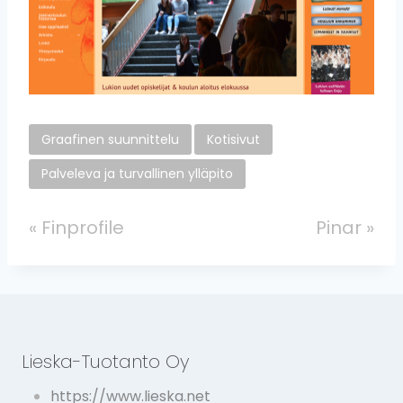
Graafinen suunnittelu
Kotisivut
Palveleva ja turvallinen ylläpito
«
Finprofile
Pinar
»
Lieska-Tuotanto Oy
https://www.lieska.net