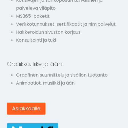
Kotisivujen ja sähköpostin turvallinen ja
palveleva ylläpito
MS365-paketit
Verkkotunnukset, sertifikaatit ja nimipalvelut
Hakkeroidun sivuston korjaus
Konsultointi ja tuki
Grafiikka, liike ja ääni
Graafinen suunnittelu ja sisällön tuotanto
Animaatiot, musiikki ja ääni
Asiakkaalle