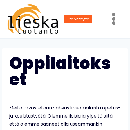
Siirry
sisältöön
Ota yhteyttä
Oppilaitoks
et
Meillä arvostetaan vahvasti suomalaista opetus-
ja koulutustyötä. Olemme iloisia ja ylpeitä siitä,
että olemme saaneet olla useammankin