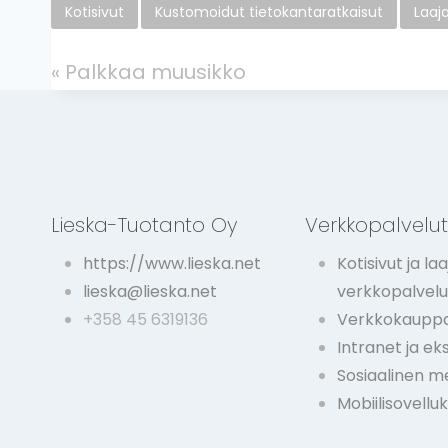
Kotisivut
Kustomoidut tietokantaratkaisut
Laaj
«
Palkkaa muusikko
Lieska-Tuotanto Oy
Verkkopalvelu
https://www.lieska.net
Kotisivut ja laa
lieska@lieska.net
verkkopalvelu
+358 45 6319136
Verkkokauppa
Intranet ja ek
Sosiaalinen m
Mobiilisovellu