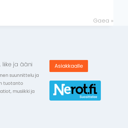
Gaea
»
 liike ja ääni
Asiakkaalle
nen suunnittelu ja
ön tuotanto
tiot, musiikki ja