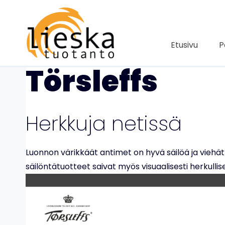
Siirry
sisältöön
Etusivu
P
Törsleffs
Herkkuja netissä
Luonnon värikkäät antimet on hyvä säilöä ja viehät
säilöntätuotteet saivat myös visuaalisesti herkullis