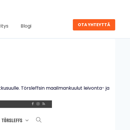
OTA YHTEYTTÄ
ritys
Blogi
usuulle. Törsleffsin maailmankuulut leivonta- ja