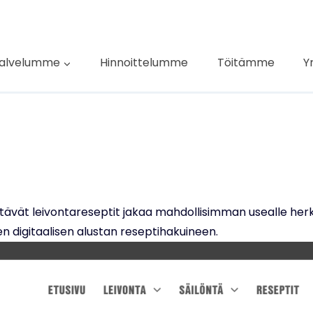
alvelumme
Hinnoittelumme
Töitämme
Y
tävät leivontareseptit jakaa mahdollisimman usealle herkk
en digitaalisen alustan reseptihakuineen.