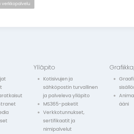
a verkkopalvelu
t
Ylläpito
Grafiikka,
jat
Kotisivujen ja
Graafi
t
sähköpostin turvallinen
sisäll
ratkaisut
ja palveleva ylläpito
Animaa
stranet
MS365-paketit
ääni
edia
Verkkotunnukset,
kset
sertifikaatit ja
nimipalvelut