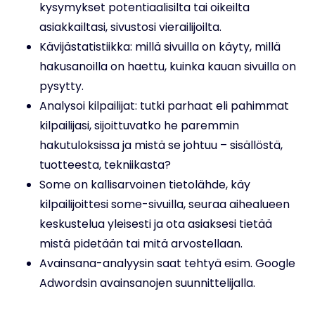
kysymykset potentiaalisilta tai oikeilta
asiakkailtasi, sivustosi vierailijoilta.
Kävijästatistiikka: millä sivuilla on käyty, millä
hakusanoilla on haettu, kuinka kauan sivuilla on
pysytty.
Analysoi kilpailijat: tutki parhaat eli pahimmat
kilpailijasi, sijoittuvatko he paremmin
hakutuloksissa ja mistä se johtuu – sisällöstä,
tuotteesta, tekniikasta?
Some on kallisarvoinen tietolähde, käy
kilpailijoittesi some-sivuilla, seuraa aihealueen
keskustelua yleisesti ja ota asiaksesi tietää
mistä pidetään tai mitä arvostellaan.
Avainsana-analyysin saat tehtyä esim. Google
Adwordsin avainsanojen suunnittelijalla.