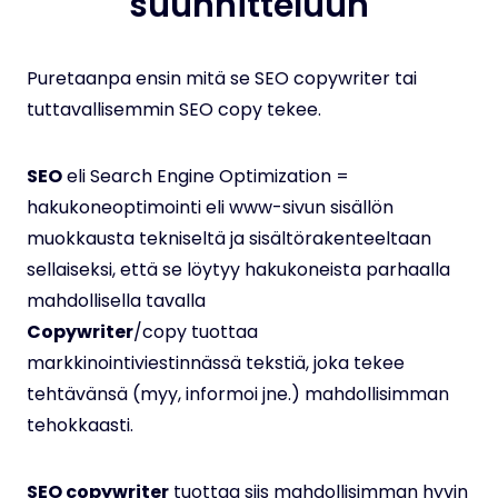
suunnitteluun
Puretaanpa ensin mitä se SEO copywriter tai
tuttavallisemmin SEO copy tekee.
SEO
eli Search Engine Optimization =
hakukoneoptimointi eli www-sivun sisällön
muokkausta tekniseltä ja sisältörakenteeltaan
sellaiseksi, että se löytyy hakukoneista parhaalla
mahdollisella tavalla
Copywriter
/copy tuottaa
markkinointiviestinnässä tekstiä, joka tekee
tehtävänsä (myy, informoi jne.) mahdollisimman
tehokkaasti.
SEO copywriter
tuottaa siis mahdollisimman hyvin