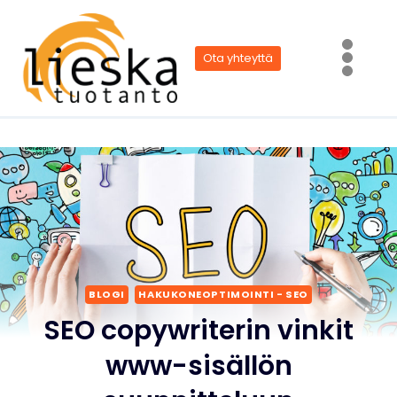
Siirry
sisältöön
Ota yhteyttä
BLOGI
HAKUKONEOPTIMOINTI - SEO
SEO copywriterin vinkit
www-sisällön