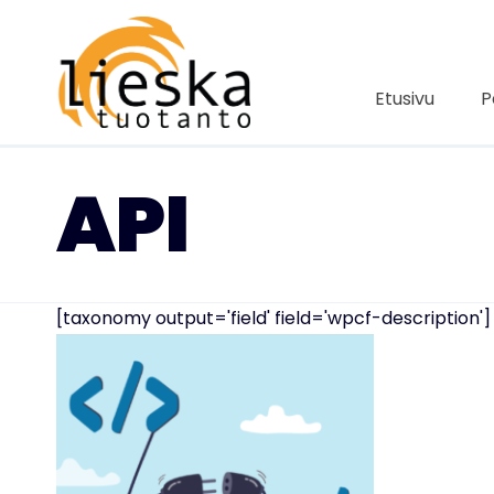
Siirry
sisältöön
Etusivu
P
API
[taxonomy output='field' field='wpcf-description']