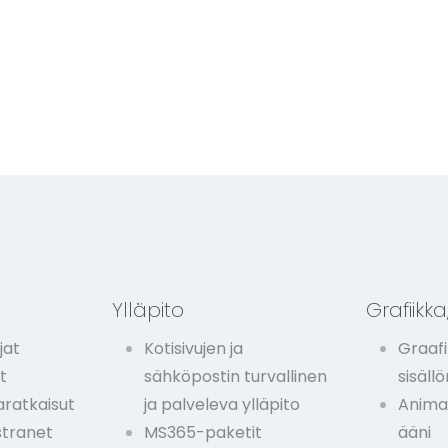
t
Ylläpito
Grafiikka,
jat
Kotisivujen ja
Graafi
t
sähköpostin turvallinen
sisäll
ratkaisut
ja palveleva ylläpito
Animaa
stranet
MS365-paketit
ääni