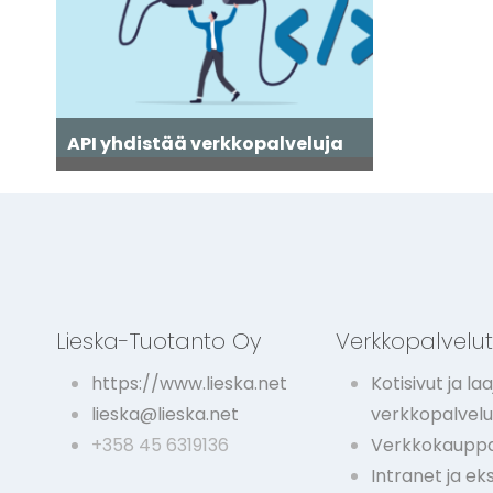
API yhdistää verkkopalveluja
Lieska-Tuotanto Oy
Verkkopalvelu
https://www.lieska.net
Kotisivut ja laa
lieska@lieska.net
verkkopalvelu
+358 45 6319136
Verkkokauppa
Intranet ja ek