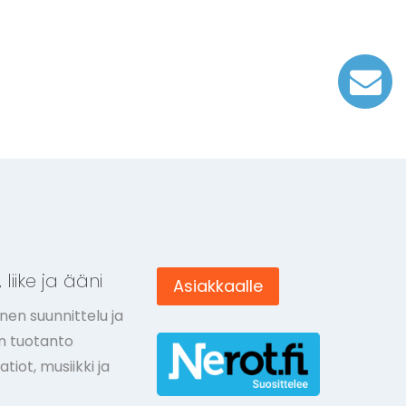
 liike ja ääni
Asiakkaalle
nen suunnittelu ja
ön tuotanto
tiot, musiikki ja