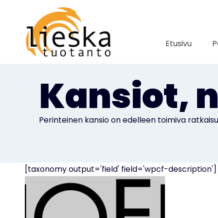
Siirry
sisältöön
Etusivu
P
Kansiot, 
Perinteinen kansio on edelleen toimiva ratkaisu
[taxonomy output='field' field='wpcf-description']