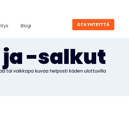
OTA YHTEYTTÄ
ritys
Blogi
ja -salkut
aa tai vaikkapa kuvaa helposti käden ulottuvilla