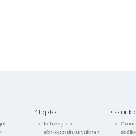
t
Ylläpito
Grafiikka,
jat
Kotisivujen ja
Graafi
t
sähköpostin turvallinen
sisäll