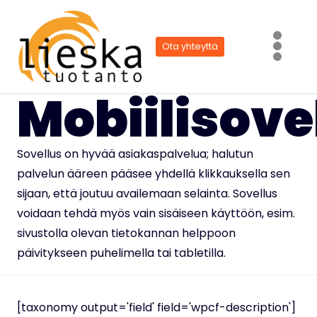
Siirry
sisältöön
Ota yhteyttä
Mobiilisove
Sovellus on hyvää asiakaspalvelua; halutun
palvelun ääreen pääsee yhdellä klikkauksella sen
sijaan, että joutuu availemaan selainta. Sovellus
voidaan tehdä myös vain sisäiseen käyttöön, esim.
sivustolla olevan tietokannan helppoon
päivitykseen puhelimella tai tabletilla.
[taxonomy output='field' field='wpcf-description']