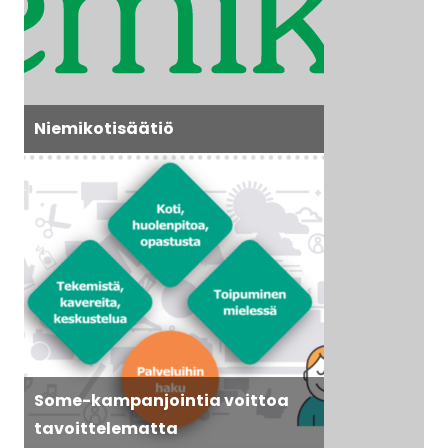
Niemikotisäätiö
Some-kampanjointia voittoa
tavoittelematta