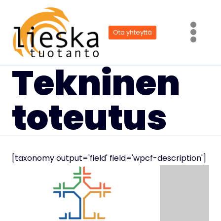
Siirry
sisältöön
Ota yhteyttä
Tekninen
toteutus
[taxonomy output='field' field='wpcf-description']