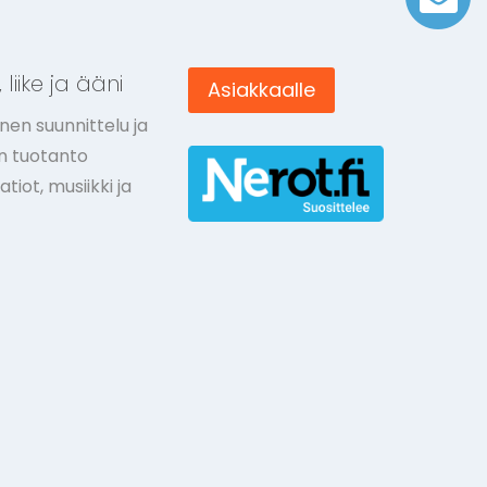
 liike ja ääni
Asiakkaalle
nen suunnittelu ja
ön tuotanto
tiot, musiikki ja