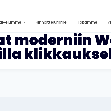
alvelumme
Hinnoittelumme
Töitämme
Y
t moderniin W
lla klikkauksel