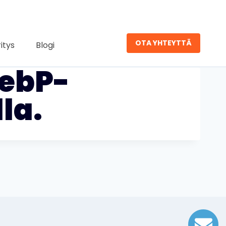
OTA YHTEYTTÄ
ritys
Blogi
ebP-
la.