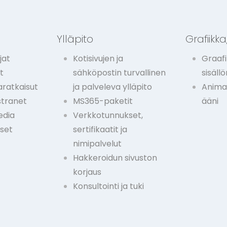
t
Ylläpito
Grafiikka,
jat
Kotisivujen ja
Graafi
t
sähköpostin turvallinen
sisäll
ratkaisut
ja palveleva ylläpito
Animaa
stranet
MS365-paketit
ääni
edia
Verkkotunnukset,
kset
sertifikaatit ja
nimipalvelut
Hakkeroidun sivuston
korjaus
Konsultointi ja tuki