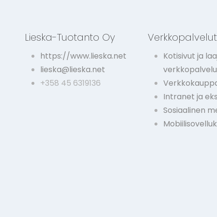
Lieska-Tuotanto Oy
Verkkopalvelu
https://www.lieska.net
Kotisivut ja laa
lieska@lieska.net
verkkopalvelu
+358 45 6319136
Verkkokauppa
Intranet ja ek
Sosiaalinen m
Mobiilisovellu