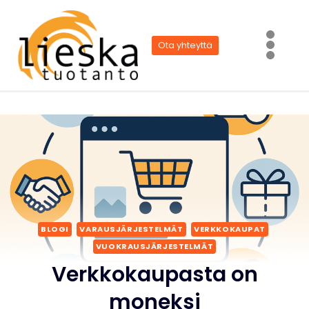
Siirry
sisältöön
Ota yhteyttä
BLOGI
VARAUSJÄRJESTELMÄT
VERKKOKAUPAT
VUOKRAUSJÄRJESTELMÄT
Verkkokaupasta on
moneksi