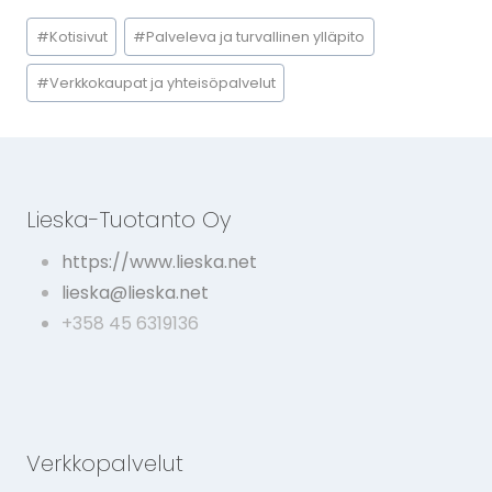
Avainsanat:
#
Kotisivut
#
Palveleva ja turvallinen ylläpito
#
Verkkokaupat ja yhteisöpalvelut
Lieska-Tuotanto Oy
https://www.lieska.net
lieska@lieska.net
+358 45 6319136
Verkkopalvelut