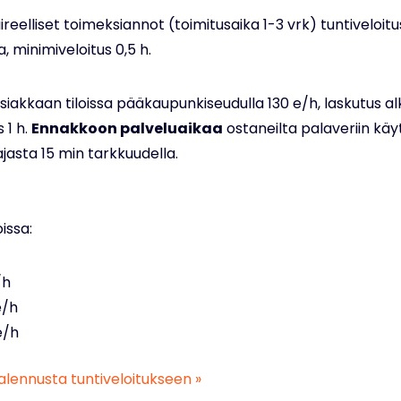
iireelliset toimeksiannot (toimitusaika 1-3 vrk) tuntiveloi
, minimiveloitus 0,5 h.
asiakkaan tiloissa pääkaupunkiseudulla 130 e/h, laskutus a
 1 h.
Ennakkoon palveluaikaa
ostaneilta palaveriin käy
asta 15 min tarkkuudella.
issa:
/h
e/h
e/h
alennusta tuntiveloitukseen »