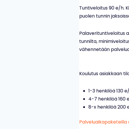
Tuntiveloitus 90 e/h. K
puolen tunnin jaksoissa
Palaverituntiveloitus 
tunnilta, minimiveloitus
vähennetään palveluaj
Koulutus asiakkaan tilo
1-3 henkilöä 130 e
4-7 henkilöä 160 
8-x henkilöä 200 
Palveluaikapaketeilla 