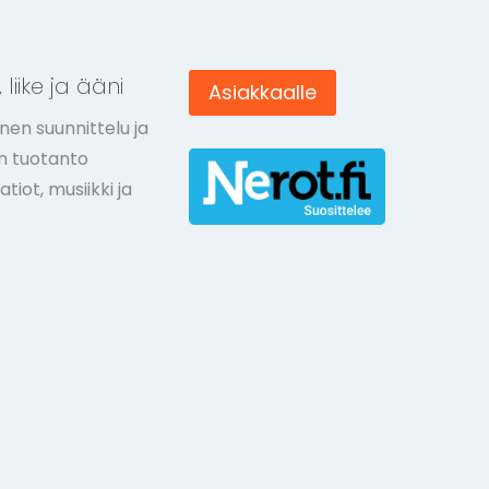
 liike ja ääni
Asiakkaalle
nen suunnittelu ja
ön tuotanto
tiot, musiikki ja