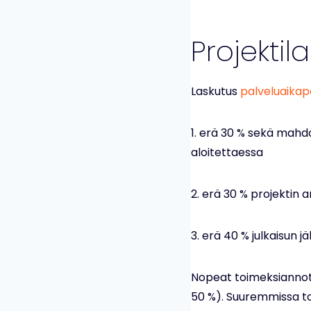
Projektil
Laskutus
palveluaika
1. erä 30 % sekä mahd
aloitettaessa
2. erä 30 % projektin a
3. erä 40 % julkaisun 
Nopeat toimeksiannot 
50 %). Suuremmissa t