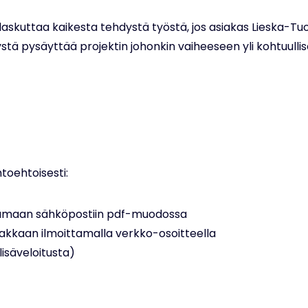
skuttaa kaikesta tehdystä työstä, jos asiakas Lieska-T
tä pysäyttää projektin johonkin vaiheeseen yli kohtuullis
toehtoisesti:
tamaan sähköpostiin pdf-muodossa
akkaan ilmoittamalla verkko-osoitteella
lisäveloitusta)