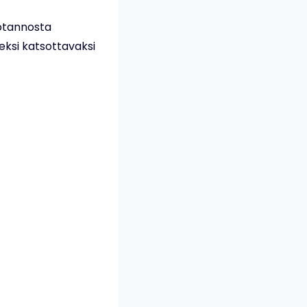
uotannosta
eksi katsottavaksi