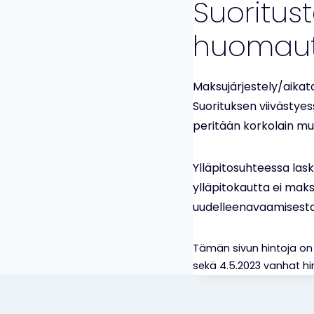
Suoritus
huomaut
Maksujärjestely/aikat
Suorituksen viivästye
peritään korkolain mu
Ylläpitosuhteessa las
ylläpitokautta ei maks
uudelleenavaamisesta
Tämän sivun hintoja on p
sekä 4.5.2023 vanhat hi