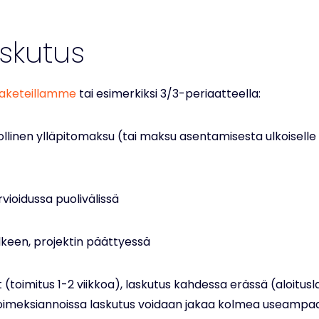
askutus
paketeillamme
tai esimerkiksi 3/3-periaatteella:
ollinen ylläpitomaksu (tai maksu asentamisesta ulkoiselle
rvioidussa puolivälissä
jälkeen, projektin päättyessä
(toimitus 1-2 viikkoa), laskutus kahdessa erässä (aloitus
oimeksiannoissa laskutus voidaan jakaa kolmea useampa