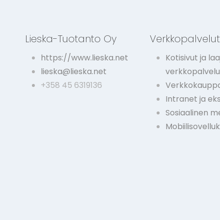
Lieska-Tuotanto Oy
Verkkopalvelu
https://www.lieska.net
Kotisivut ja laa
lieska@lieska.net
verkkopalvelu
+358 45 6319136
Verkkokauppa
Intranet ja ek
Sosiaalinen m
Mobiilisovellu