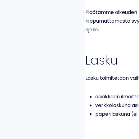
Pidätämme oikeuden la
riippumattomasta syys
ajaksi.
Lasku
Lasku toimitetaan vaih
asiakkaan ilmoit
verkkolaskuna asi
paperilaskuna (ei 