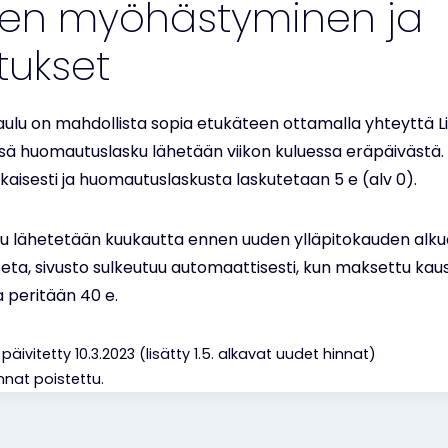
ten myöhästyminen ja
ukset
aulu on mahdollista sopia etukäteen ottamalla yhteyttä 
ssä huomautuslasku lähetään viikon kuluessa eräpäivästä.
kaisesti ja huomautuslaskusta laskutetaan 5 e (alv 0).
ku lähetetään kuukautta ennen uuden ylläpitokauden alkua
eta, sivusto sulkeutuu automaattisesti, kun maksettu kaus
 peritään 40 e.
äivitetty 10.3.2023 (lisätty 1.5. alkavat uudet hinnat)
nnat poistettu.