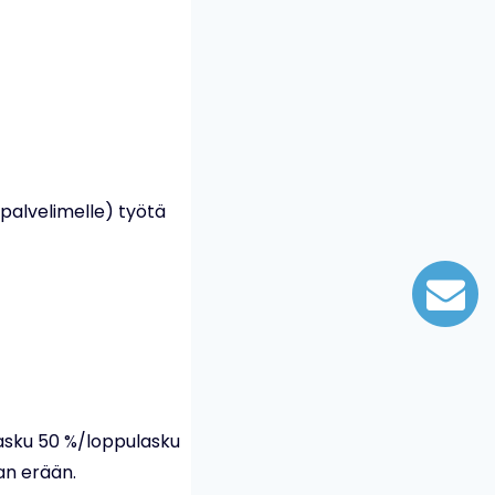
 palvelimelle) työtä
lasku 50 %/loppulasku
an erään.