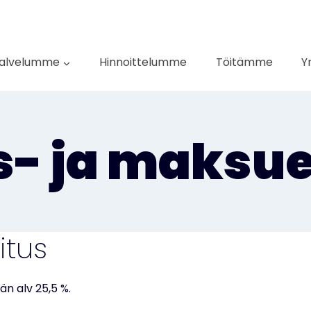
alvelumme
Hinnoittelumme
Töitämme
Y
s- ja maks
itus
ään alv 25,5 %.