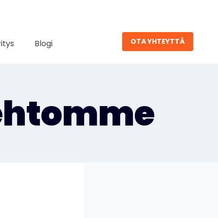
OTA YHTEYTTÄ
ritys
Blogi
uehtomme