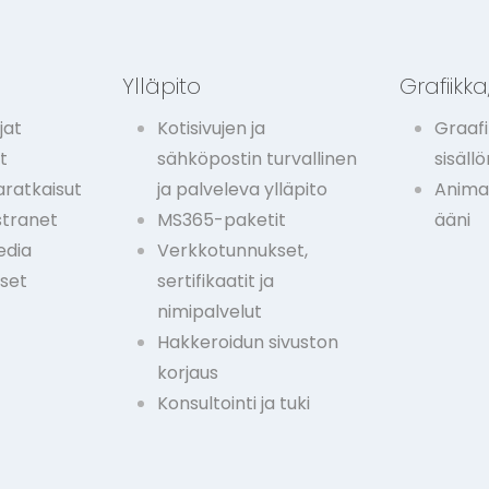
t
Ylläpito
Grafiikka,
jat
Kotisivujen ja
Graafi
t
sähköpostin turvallinen
sisäll
ratkaisut
ja palveleva ylläpito
Animaa
stranet
MS365-paketit
ääni
edia
Verkkotunnukset,
kset
sertifikaatit ja
nimipalvelut
Hakkeroidun sivuston
korjaus
Konsultointi ja tuki