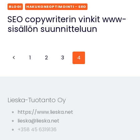
BLOGI
HAKUKONEOPTIMOINTI - SEO
SEO copywriterin vinkit www-
sisällön suunnitteluun
Sivunavigointi
Edellinen
1
2
3
4
sivu
Lieska-Tuotanto Oy
https://www.lieska.net
lieska@lieska.net
+358 45 6319136