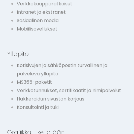
Verkkokaupparatkaisut
Intranet ja ekstranet
Sosiaalinen media
Mobiilisovellukset
Ylläpito
Kotisivujen ja sähköpostin turvallinen ja
palveleva ylläpito
MS365-paketit
Verkkotunnukset, sertifikaatit ja nimipalvelut
Hakkeroidun sivuston korjaus
Konsultointi ja tuki
Grafiikka, liike ja ääni