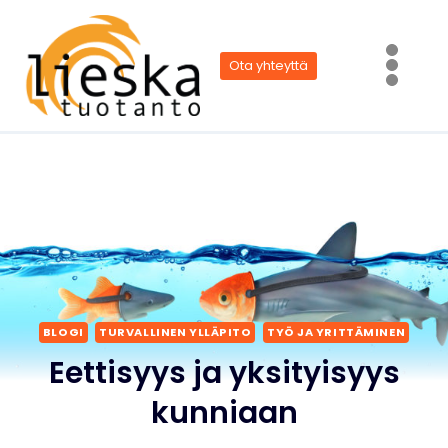
Siirry
sisältöön
Ota yhteyttä
BLOGI
TURVALLINEN YLLÄPITO
TYÖ JA YRITTÄMINEN
Eettisyys ja yksityisyys
kunniaan