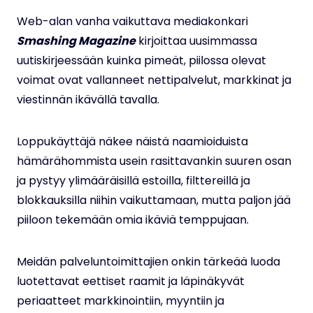
Web-alan vanha vaikuttava mediakonkari
Smashing Magazine
kirjoittaa uusimmassa
uutiskirjeessään kuinka pimeät, piilossa olevat
voimat ovat vallanneet nettipalvelut, markkinat ja
viestinnän ikävällä tavalla.
Loppukäyttäjä näkee näistä naamioiduista
hämärähommista usein rasittavankin suuren osan
ja pystyy ylimääräisillä estoilla, filttereillä ja
blokkauksilla niihin vaikuttamaan, mutta paljon jää
piiloon tekemään omia ikäviä temppujaan.
Meidän palveluntoimittajien onkin tärkeää luoda
luotettavat eettiset raamit ja läpinäkyvät
periaatteet markkinointiin, myyntiin ja