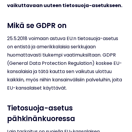
vaikuttavaan uuteen tietosuoja-asetukseen.
Mikä se GDPR on
25.5.2018 voimaan astuva EU:n tietosuoja-asetus
on entistä ja amerikkalaisia serkkujaan
huomattavasti tiukempi vaatimuksiltaan. GDPR
(General Data Protection Regulation) koskee EU-
kansalaisia ja tätä kautta sen vaikutus ulottuu
kaikkiin, myös niihin kansainvälisiin palveluihin, joita
EU-kansalaiset käyttävät.
Tietosuoja-asetus
pähkinänkuoressa
Lain tarkoitus on suojella EU-kansalaisen