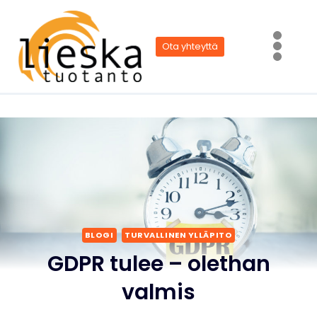
Siirry
sisältöön
Ota yhteyttä
BLOGI
TURVALLINEN YLLÄPITO
GDPR tulee – olethan
valmis