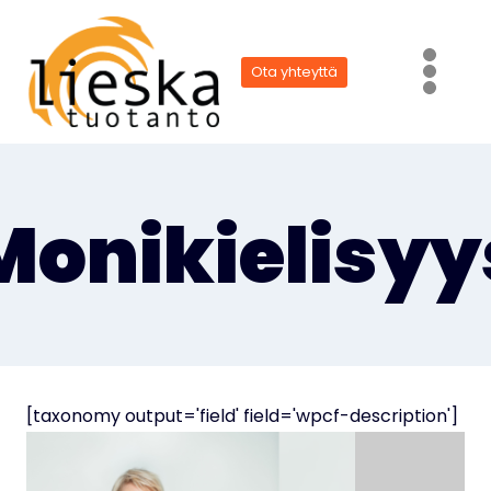
Siirry
sisältöön
Ota yhteyttä
Monikielisyy
[taxonomy output='field' field='wpcf-description']