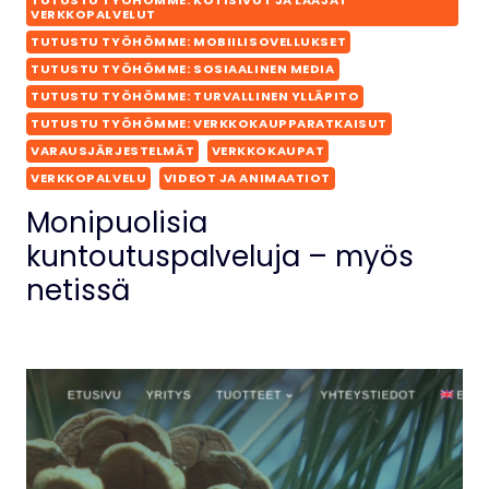
TUTUSTU TYÖHÖMME: KOTISIVUT JA LAAJAT
VERKKOPALVELUT
TUTUSTU TYÖHÖMME: MOBIILISOVELLUKSET
TUTUSTU TYÖHÖMME: SOSIAALINEN MEDIA
TUTUSTU TYÖHÖMME: TURVALLINEN YLLÄPITO
TUTUSTU TYÖHÖMME: VERKKOKAUPPARATKAISUT
VARAUSJÄRJESTELMÄT
VERKKOKAUPAT
VERKKOPALVELU
VIDEOT JA ANIMAATIOT
Monipuolisia
kuntoutuspalveluja – myös
netissä