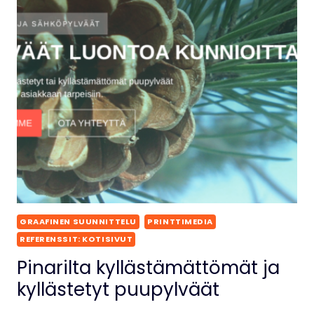
GRAAFINEN SUUNNITTELU
PRINTTIMEDIA
REFERENSSIT: KOTISIVUT
Pinarilta kyllästämättömät ja
kyllästetyt puupylväät