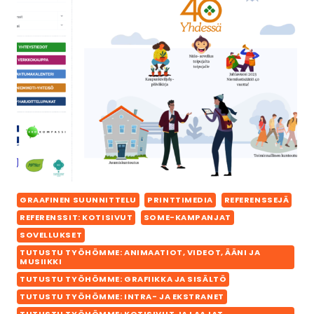
GRAAFINEN SUUNNITTELU
PRINTTIMEDIA
REFERENSSEJÄ
REFERENSSIT: KOTISIVUT
SOME-KAMPANJAT
SOVELLUKSET
TUTUSTU TYÖHÖMME: ANIMAATIOT, VIDEOT, ÄÄNI JA
MUSIIKKI
TUTUSTU TYÖHÖMME: GRAFIIKKA JA SISÄLTÖ
TUTUSTU TYÖHÖMME: INTRA- JA EKSTRANET