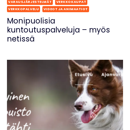
VARAUSJÄRJESTELMÄT
VERKKOKAUPAT
VERKKOPALVELU
VIDEOT JA ANIMAATIOT
Monipuolisia
kuntoutuspalveluja – myös
netissä