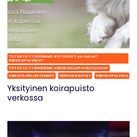
TUTUSTU TYÖHÖMME: KOTISIVUT JA LAAJAT
VERKKOPALVELUT
TUTUSTU TYÖHÖMME: VERKKOKAUPPARATKAISUT
VARAUSJÄRJESTELMÄT
VERKKOKAUPAT
VERKKOPALVELU
Yksityinen koirapuisto
verkossa