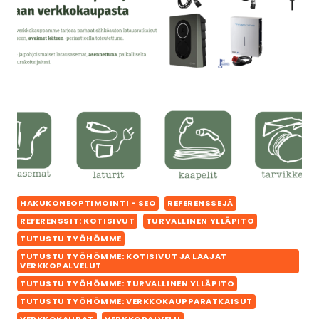
HAKUKONEOPTIMOINTI - SEO
REFERENSSEJÄ
REFERENSSIT: KOTISIVUT
TURVALLINEN YLLÄPITO
TUTUSTU TYÖHÖMME
TUTUSTU TYÖHÖMME: KOTISIVUT JA LAAJAT
VERKKOPALVELUT
TUTUSTU TYÖHÖMME: TURVALLINEN YLLÄPITO
TUTUSTU TYÖHÖMME: VERKKOKAUPPARATKAISUT