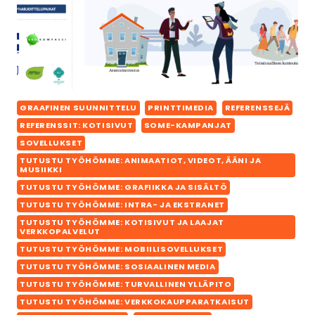
GRAAFINEN SUUNNITTELU
PRINTTIMEDIA
REFERENSSEJÄ
REFERENSSIT: KOTISIVUT
SOME-KAMPANJAT
SOVELLUKSET
TUTUSTU TYÖHÖMME: ANIMAATIOT, VIDEOT, ÄÄNI JA
MUSIIKKI
TUTUSTU TYÖHÖMME: GRAFIIKKA JA SISÄLTÖ
TUTUSTU TYÖHÖMME: INTRA- JA EKSTRANET
TUTUSTU TYÖHÖMME: KOTISIVUT JA LAAJAT
VERKKOPALVELUT
TUTUSTU TYÖHÖMME: MOBIILISOVELLUKSET
TUTUSTU TYÖHÖMME: SOSIAALINEN MEDIA
TUTUSTU TYÖHÖMME: TURVALLINEN YLLÄPITO
TUTUSTU TYÖHÖMME: VERKKOKAUPPARATKAISUT