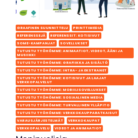
GRAAFINEN SUUNNITTELU
PRINTTIMEDIA
REFERENSSEJÄ
REFERENSSIT: KOTISIVUT
SOME-KAMPANJAT
SOVELLUKSET
TUTUSTU TYÖHÖMME: ANIMAATIOT, VIDEOT, ÄÄNI JA
MUSIIKKI
TUTUSTU TYÖHÖMME: GRAFIIKKA JA SISÄLTÖ
TUTUSTU TYÖHÖMME: INTRA- JA EKSTRANET
TUTUSTU TYÖHÖMME: KOTISIVUT JA LAAJAT
VERKKOPALVELUT
TUTUSTU TYÖHÖMME: MOBIILISOVELLUKSET
TUTUSTU TYÖHÖMME: SOSIAALINEN MEDIA
TUTUSTU TYÖHÖMME: TURVALLINEN YLLÄPITO
TUTUSTU TYÖHÖMME: VERKKOKAUPPARATKAISUT
VARAUSJÄRJESTELMÄT
VERKKOKAUPAT
VERKKOPALVELU
VIDEOT JA ANIMAATIOT