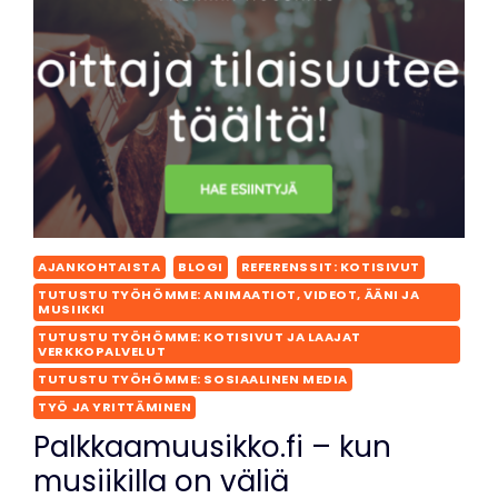
AJANKOHTAISTA
BLOGI
REFERENSSIT: KOTISIVUT
TUTUSTU TYÖHÖMME: ANIMAATIOT, VIDEOT, ÄÄNI JA
MUSIIKKI
TUTUSTU TYÖHÖMME: KOTISIVUT JA LAAJAT
VERKKOPALVELUT
TUTUSTU TYÖHÖMME: SOSIAALINEN MEDIA
TYÖ JA YRITTÄMINEN
Palkkaamuusikko.fi – kun
musiikilla on väliä