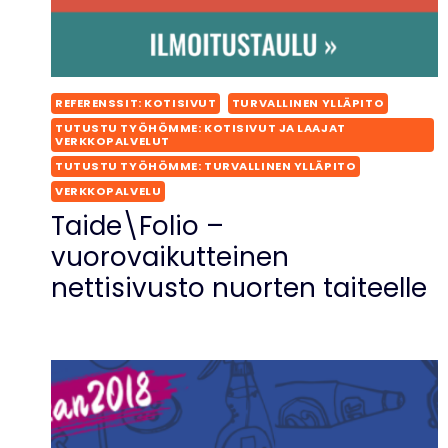
REFERENSSIT: KOTISIVUT
TURVALLINEN YLLÄPITO
TUTUSTU TYÖHÖMME: KOTISIVUT JA LAAJAT
VERKKOPALVELUT
TUTUSTU TYÖHÖMME: TURVALLINEN YLLÄPITO
VERKKOPALVELU
Taide\Folio –
vuorovaikutteinen
nettisivusto nuorten taiteelle