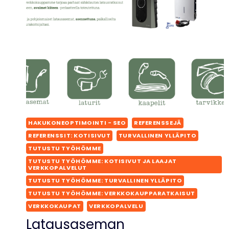
HAKUKONEOPTIMOINTI - SEO
REFERENSSEJÄ
REFERENSSIT: KOTISIVUT
TURVALLINEN YLLÄPITO
TUTUSTU TYÖHÖMME
TUTUSTU TYÖHÖMME: KOTISIVUT JA LAAJAT
VERKKOPALVELUT
TUTUSTU TYÖHÖMME: TURVALLINEN YLLÄPITO
TUTUSTU TYÖHÖMME: VERKKOKAUPPARATKAISUT
VERKKOKAUPAT
VERKKOPALVELU
Latausaseman