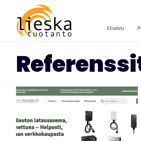
Siirry
sisältöön
Etusivu
P
Referenssit