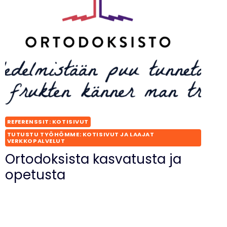
REFERENSSIT: KOTISIVUT
TUTUSTU TYÖHÖMME: KOTISIVUT JA LAAJAT
VERKKOPALVELUT
Ortodoksista kasvatusta ja
opetusta