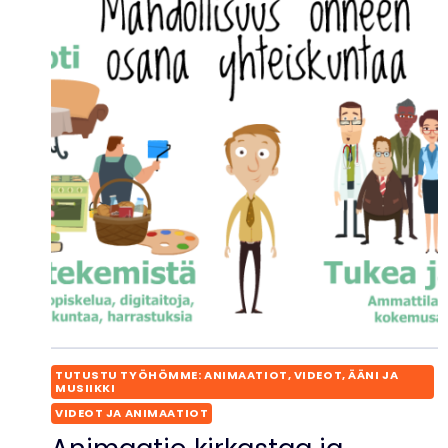
TUTUSTU TYÖHÖMME: ANIMAATIOT, VIDEOT, ÄÄNI JA
MUSIIKKI
VIDEOT JA ANIMAATIOT