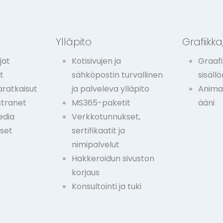
t
Ylläpito
Grafiikka,
jat
Kotisivujen ja
Graafi
t
sähköpostin turvallinen
sisäll
ratkaisut
ja palveleva ylläpito
Animaa
stranet
MS365-paketit
ääni
edia
Verkkotunnukset,
kset
sertifikaatit ja
nimipalvelut
Hakkeroidun sivuston
korjaus
Konsultointi ja tuki