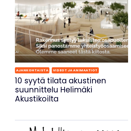
AJANKOHTAISTA
VIDEOT JA ANIMAATIOT
10 syytä tilata akustinen
suunnittelu Helimäki
Akustikoilta