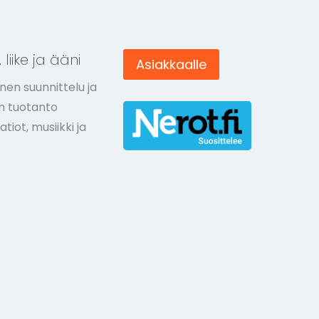
 liike ja ääni
Asiakkaalle
nen suunnittelu ja
ön tuotanto
tiot, musiikki ja