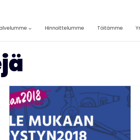
alvelumme
Hinnoittelumme
Töitämme
Y
jä