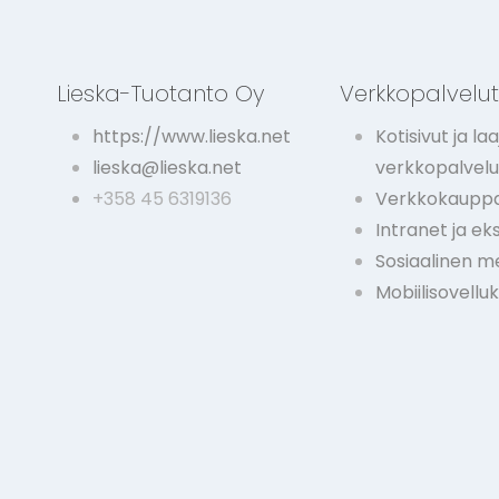
Lieska-Tuotanto Oy
Verkkopalvelu
https://www.lieska.net
Kotisivut ja laa
lieska@lieska.net
verkkopalvelu
+358 45 6319136
Verkkokauppa
Intranet ja ek
Sosiaalinen m
Mobiilisovellu