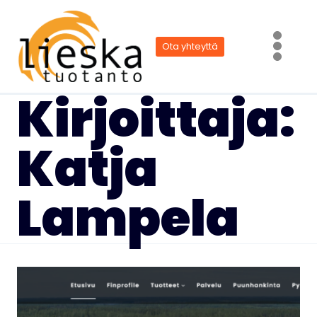
Siirry
sisältöön
Ota yhteyttä
Kirjoittaja:
Katja
Lampela