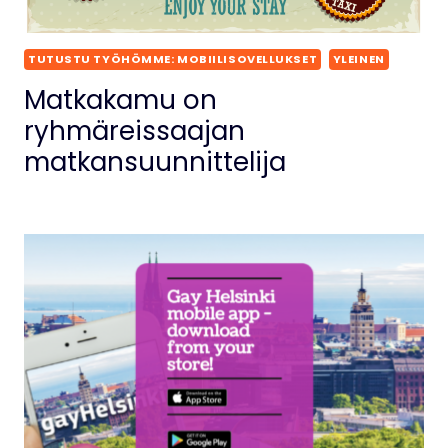
TUTUSTU TYÖHÖMME: MOBIILISOVELLUKSET
YLEINEN
Matkakamu on
ryhmäreissaajan
matkansuunnittelija