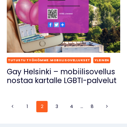
TUTUSTU TYÖHÖMME: MOBIILISOVELLUKSET
YLEINEN
Gay Helsinki – mobiilisovellus
nostaa kartalle LGBTI-palvelut
Sivunavigointi
Edellinen
Seuraava
1
2
3
4
…
8
sivu
sivu