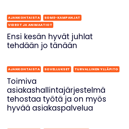
AJANKOHTAISTA
SOME-KAMPANJAT
VIDEOT JA ANIMAATIOT
Ensi kesän hyvät juhlat
tehdään jo tänään
AJANKOHTAISTA
SOVELLUKSET
TURVALLINEN YLLÄPITO
Toimiva
asiakashallintajärjestelmä
tehostaa työtä ja on myös
hyvää asiakaspalvelua