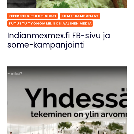
REFERENSSIT: KOTISIVUT
SOME-KAMPANJAT
TUTUSTU TYÖHÖMME: SOSIAALINEN MEDIA
Indianmexmex.fi FB-sivu ja
some-kampanjointi