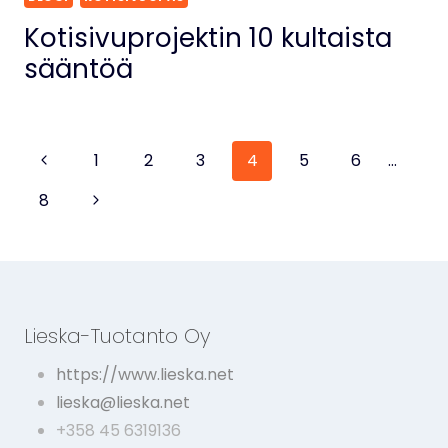
Kotisivuprojektin 10 kultaista
sääntöä
Sivunavigointi
Edellinen
1
2
3
4
5
6
…
sivu
Seuraava
8
sivu
Lieska-Tuotanto Oy
https://www.lieska.net
lieska@lieska.net
+358 45 6319136