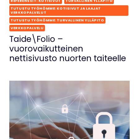
REFERENSSIT: KOTISIVUT
TURVALLINEN YLLÄPITO
TUTUSTU TYÖHÖMME: KOTISIVUT JA LAAJAT
VERKKOPALVELUT
TUTUSTU TYÖHÖMME: TURVALLINEN YLLÄPITO
VERKKOPALVELU
Taide\Folio –
vuorovaikutteinen
nettisivusto nuorten taiteelle