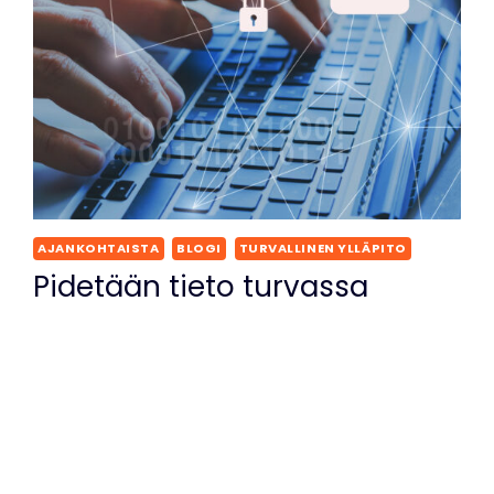
AJANKOHTAISTA
BLOGI
TURVALLINEN YLLÄPITO
Pidetään tieto turvassa