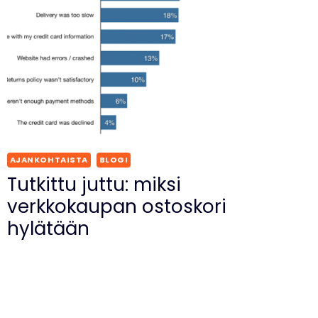
AJANKOHTAISTA
BLOGI
Tutkittu juttu: miksi
verkkokaupan ostoskori
hylätään