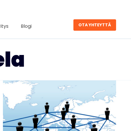
OTA YHTEYTTÄ
ritys
Blogi
ela