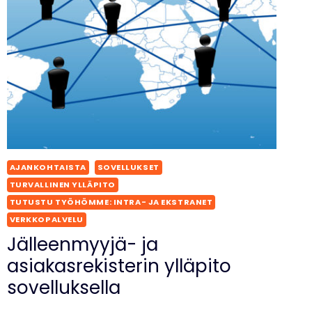
AJANKOHTAISTA
SOVELLUKSET
TURVALLINEN YLLÄPITO
TUTUSTU TYÖHÖMME: INTRA- JA EKSTRANET
VERKKOPALVELU
Jälleenmyyjä- ja
asiakasrekisterin ylläpito
sovelluksella