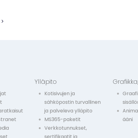
Seuraava
sivu
t
Ylläpito
Grafiikka,
jat
Kotisivujen ja
Graafi
t
sähköpostin turvallinen
sisäll
ratkaisut
ja palveleva ylläpito
Animaa
stranet
MS365-paketit
ääni
edia
Verkkotunnukset,
kset
sertifikaatit ja