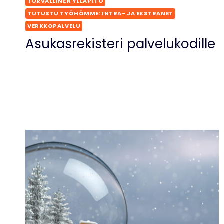
TURVALLINEN YLLÄPITO
TUTUSTU TYÖHÖMME: INTRA- JA EKSTRANET
VERKKOPALVELU
Asukasrekisteri palvelukodille