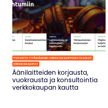
TUTUSTU TYÖHÖMME: VERKKOKAUPPARATKAISUT
VERKKOKAUPAT
Äänilaitteiden korjausta,
vuokrausta ja konsultointia
verkkokaupan kautta