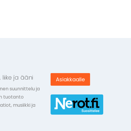
 liike ja ääni
Asiakkaalle
nen suunnittelu ja
ön tuotanto
tiot, musiikki ja