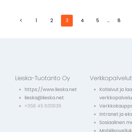
Sivunavigointi
Edellinen
1
2
3
4
5
…
8
sivu
Lieska-Tuotanto Oy
Verkkopalvelu
https://www.lieska.net
Kotisivut ja laa
lieska@lieska.net
verkkopalvelu
+358 45 6319136
Verkkokauppa
Intranet ja ek
Sosiaalinen m
Mobiilisovellu